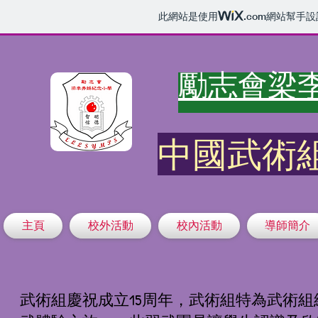
此網站是使用
.com
網站幫手設
​勵志會梁
中國​武術
主頁
校外活動
校內活動
導師簡介
武術組慶祝成立15周年，武術組特為武術